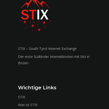
STIX – South Tyrol Internet Exchange
Der erste Südtiroler Internetknoten mit Sitz in
Bozen.
Wichtige Links
STIX
Was ist STIX