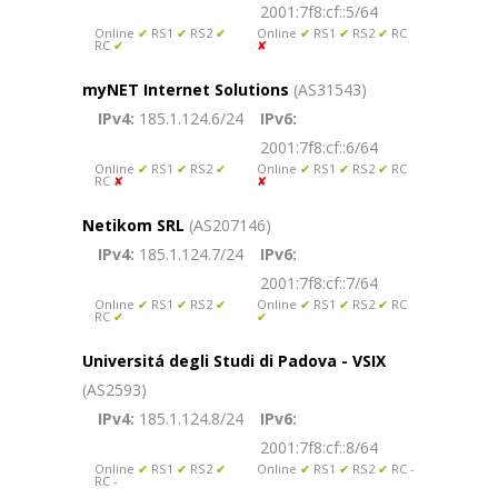
2001:7f8:cf::5/64
Online
RS1
RS2
Online
RS1
RS2
RC
RC
myNET Internet Solutions
(AS31543)
IPv4:
185.1.124.6/24
IPv6:
2001:7f8:cf::6/64
Online
RS1
RS2
Online
RS1
RS2
RC
RC
Netikom SRL
(AS207146)
IPv4:
185.1.124.7/24
IPv6:
2001:7f8:cf::7/64
Online
RS1
RS2
Online
RS1
RS2
RC
RC
Universitá degli Studi di Padova - VSIX
(AS2593)
IPv4:
185.1.124.8/24
IPv6:
2001:7f8:cf::8/64
Online
RS1
RS2
Online
RS1
RS2
RC
RC