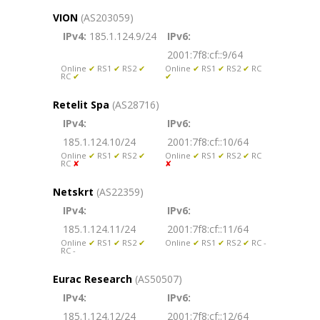
VION
(AS203059)
IPv4:
185.1.124.9/24
IPv6:
2001:7f8:cf::9/64
Online
RS1
RS2
Online
RS1
RS2
RC
RC
Retelit Spa
(AS28716)
IPv4:
IPv6:
185.1.124.10/24
2001:7f8:cf::10/64
Online
RS1
RS2
Online
RS1
RS2
RC
RC
Netskrt
(AS22359)
IPv4:
IPv6:
185.1.124.11/24
2001:7f8:cf::11/64
Online
RS1
RS2
Online
RS1
RS2
RC
RC
Eurac Research
(AS50507)
IPv4:
IPv6:
185.1.124.12/24
2001:7f8:cf::12/64