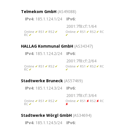
Telmekom GmbH
(AS49088)
IPv4:
185.1.124.1/24
IPv6:
2001:7f8:cf::1/64
Online
RS1
RS2
Online
RS1
RS2
RC
RC
HALLAG Kommunal GmbH
(AS34347)
IPv4:
185.1.124.2/24
IPv6:
2001:7f8:cf::2/64
Online
RS1
RS2
Online
RS1
RS2
RC
RC
Stadtwerke Bruneck
(AS57469)
IPv4:
185.1.124.3/24
IPv6:
2001:7f8:cf::3/64
Online
RS1
RS2
Online
RS1
RS2
RC
RC
Stadtwerke Wörgl GmbH
(AS34694)
IPv4:
185.1.124.5/24
IPv6: