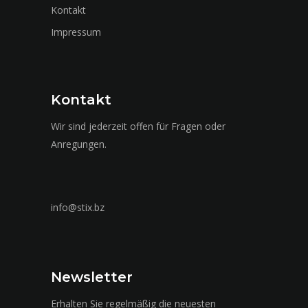
Kontakt
Impressum
Kontakt
Wir sind jederzeit offen für Fragen oder
Anregungen.
info@stix.bz
Newsletter
Erhalten Sie regelmäßig die neuesten